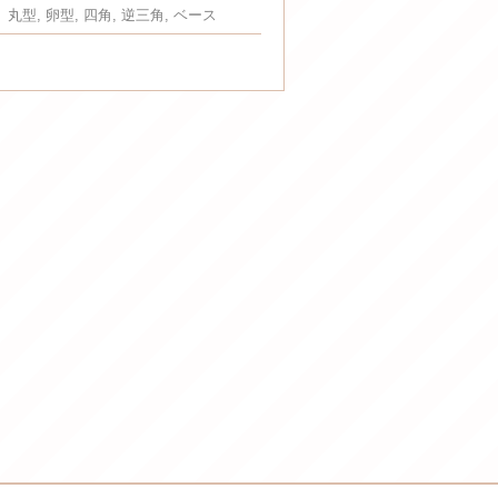
丸型, 卵型, 四角, 逆三角, ベース