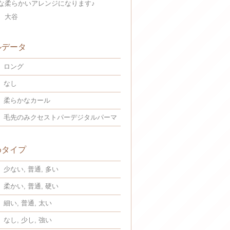
な柔らかいアレンジになります♪
 大谷
ルデータ
ロング
なし
柔らかなカール
毛先のみクセストパーデジタルパーマ
めタイプ
少ない, 普通, 多い
柔かい, 普通, 硬い
細い, 普通, 太い
なし, 少し, 強い