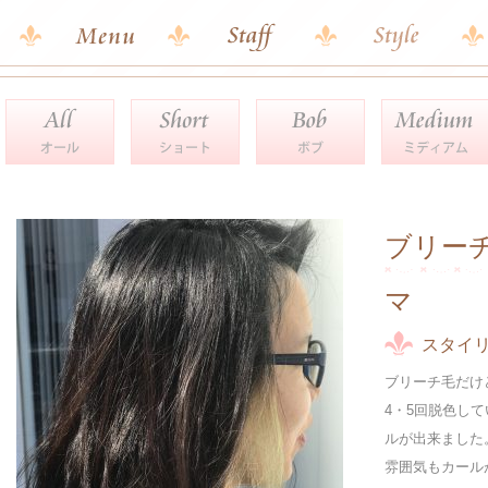
ブリー
マ
スタイ
ブリーチ毛だけ
4・5回脱色し
ルが出来ました
雰囲気もカール