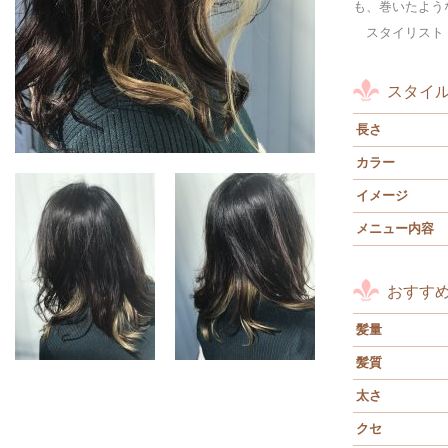
も、巻いたよう
スタイリスト
スタイ
長さ
カラー
イメージ
メニュー内容
おすす
髪量
髪質
太さ
クセ